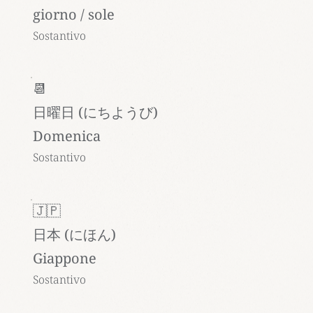
giorno / sole
Sostantivo
📆
日曜日 (にちようび)
Domenica
Sostantivo
🇯🇵
日本 (にほん)
Giappone
Sostantivo