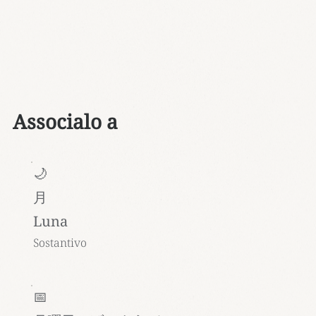
Associalo a
🌙
月
Luna
Sostantivo
📅