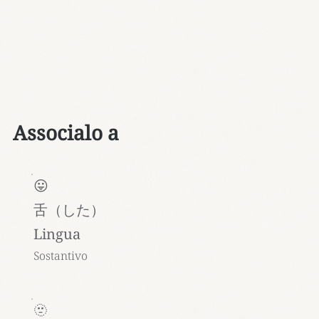
Associalo a
😛
舌（した）
Lingua
Sostantivo
🫥