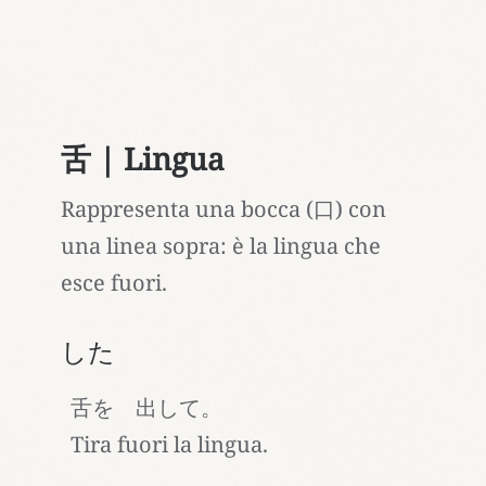
舌 | Lingua
Rappresenta una bocca (口) con
una linea sopra: è la lingua che
esce fuori.
した
舌を 出して。
Tira fuori la lingua.