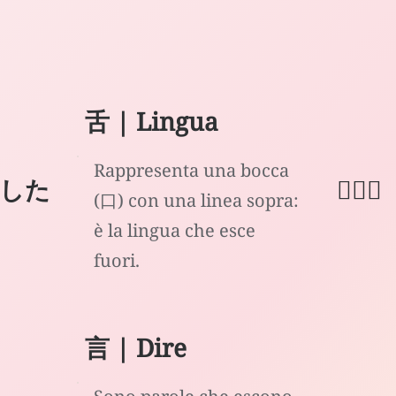
舌 | Lingua
Rappresenta una bocca
した
🙅🏻‍♂️
(口) con una linea sopra:
è la lingua che esce
fuori.
言 | Dire