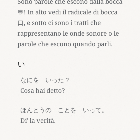
Sono parole che escono dalla bocca
💬! In alto vedi il radicale di bocca
口, e sotto ci sono i tratti che
rappresentano le onde sonore o le
parole che escono quando parli.
い
なにを いった？
Cosa hai detto?
ほんとうの ことを いって。
Di' la verità.