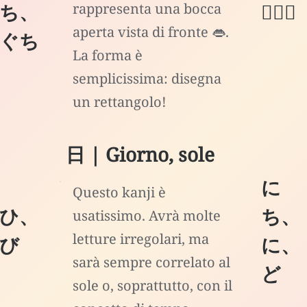
ち、
🙅🏻‍♂️
rappresenta una bocca
aperta vista di fronte 👄.
ぐち
La forma è
semplicissima: disegna
un rettangolo!
日 | Giorno, sole
に
Questo kanji è
ひ、
ち、
usatissimo. Avrà molte
letture irregolari, ma
び
に、
sarà sempre correlato al
ど
sole o, soprattutto, con il