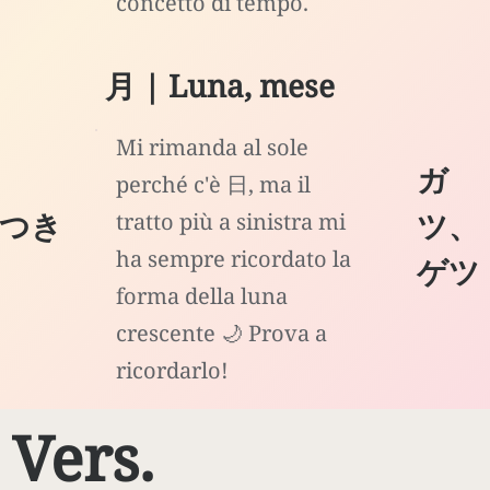
concetto di tempo.
月 | Luna, mese
Mi rimanda al sole
ガ
perché c'è 日, ma il
つき
ツ、
tratto più a sinistra mi
ha sempre ricordato la
ゲツ
forma della luna
crescente 🌙 Prova a
ricordarlo!
Vers.