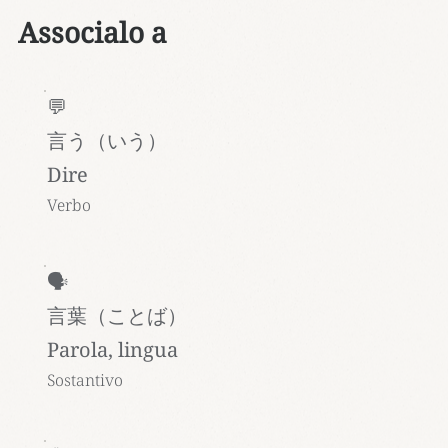
Associalo a
💬
言う（いう）
Dire
Verbo
🗣️
言葉（ことば）
Parola, lingua
Sostantivo