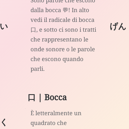
Sono parole che escono
dalla bocca 💬! In alto
vedi il radicale di bocca
い
げん
口, e sotto ci sono i tratti
che rappresentano le
onde sonore o le parole
che escono quando
parli.
口 | Bocca
È letteralmente un
く
quadrato che