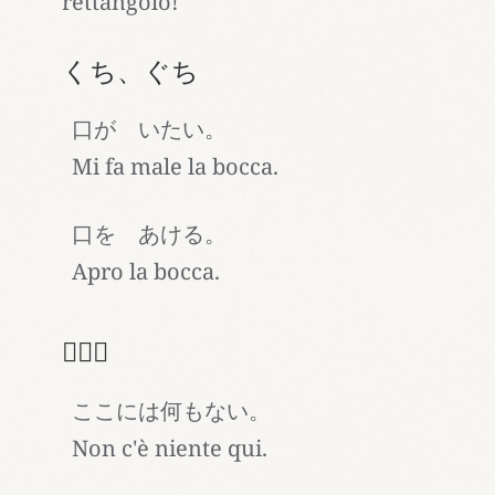
rettangolo!
くち、ぐち
口が いたい。
Mi fa male la bocca.
口を あける。
Apro la bocca.
🙅🏻‍♂️
ここには何もない。
Non c'è niente qui.