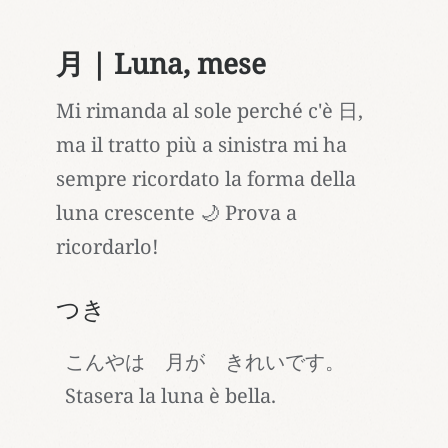
月 | Luna, mese
Mi rimanda al sole perché c'è 日,
ma il tratto più a sinistra mi ha
sempre ricordato la forma della
luna crescente 🌙 Prova a
ricordarlo!
つき
こんやは 月が きれいです。
Stasera la luna è bella.