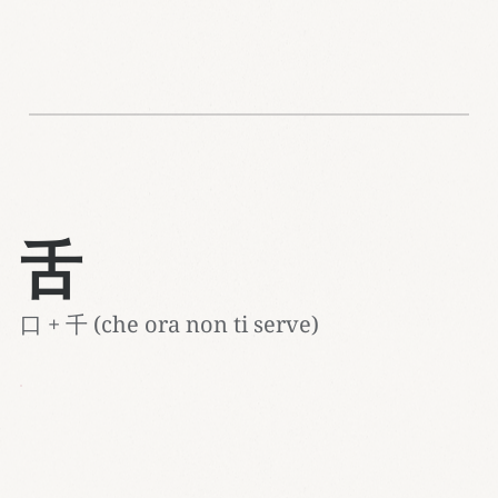
舌
口 + 千 (che ora non ti serve)