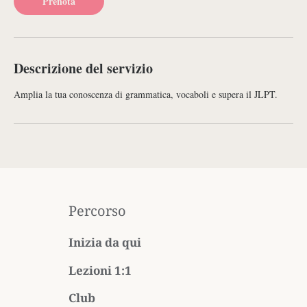
Prenota
u
t
i
Descrizione del servizio
Amplia la tua conoscenza di grammatica, vocaboli e supera il JLPT.
Percorso
Inizia da qui
Lezioni 1:1
Club