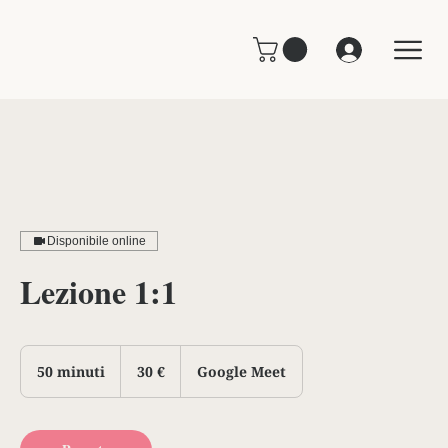
Disponibile online
Lezione 1:1
30
euro
50 minuti
5
30 €
Google Meet
0
m
i
n